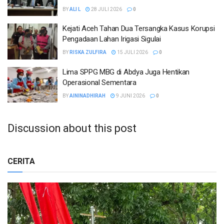
BY
ALI L
28 JULI 2026
0
Kejati Aceh Tahan Dua Tersangka Kasus Korupsi
Pengadaan Lahan Irigasi Sigulai
BY
RISKA ZULFIRA
15 JULI 2026
0
Lima SPPG MBG di Abdya Juga Hentikan
Operasional Sementara
BY
AININADHIRAH
9 JUNI 2026
0
Discussion about this post
CERITA