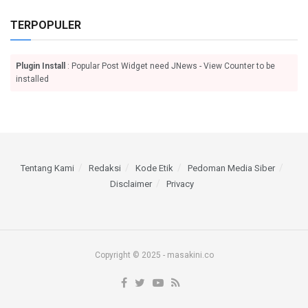
TERPOPULER
Plugin Install
: Popular Post Widget need JNews - View Counter to be
installed
Tentang Kami
Redaksi
Kode Etik
Pedoman Media Siber
Disclaimer
Privacy
Copyright © 2025 - masakini.co