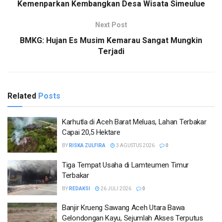
Kemenparkan Kembangkan Desa Wisata Simeulue
Next Post
BMKG: Hujan Es Musim Kemarau Sangat Mungkin
Terjadi
Related
Posts
Karhutla di Aceh Barat Meluas, Lahan Terbakar
Capai 20,5 Hektare
BY
RISKA ZULFIRA
3 AGUSTUS 2026
0
Tiga Tempat Usaha di Lamteumen Timur
Terbakar
BY
REDAKSI
26 JULI 2026
0
Banjir Krueng Sawang Aceh Utara Bawa
Gelondongan Kayu, Sejumlah Akses Terputus