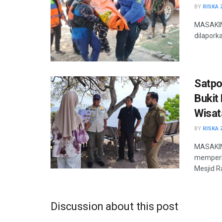
BY
RISKA 
MASAKINI
dilaporka
Satpo
Bukit
Wisa
BY
RISKA 
MASAKINI
memperk
Mesjid Ra
Discussion about this post