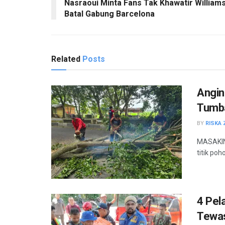
Nasraoui Minta Fans Tak Khawatir William
Batal Gabung Barcelona
Related
Posts
Angin
Tumba
BY
RISKA 
MASAKINI
titik po
4 Pel
Tewas