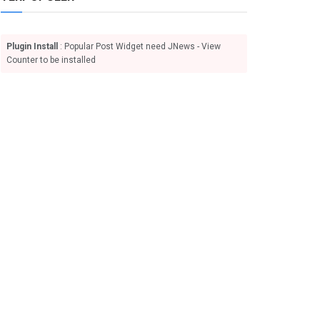
Plugin Install
: Popular Post Widget need JNews - View
Counter to be installed