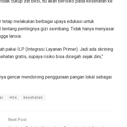
 tidak cukup zat besi, itu akan berisiko pada kesehatan ke
r tetap melakukan berbagai upaya edukasi untuk
entang pentingnya gizi seimbang. Tidak hanya menyasar
ngga lansia.
h pakai ILP (Integrasi Layanan Primer). Jadi ada skrining
hatan gratis, supaya risiko bisa dicegah sejak dini,”
aknya gencar mendorong penggunaan pangan lokal sebagai
ar
Hits
kesehatan
Next Post