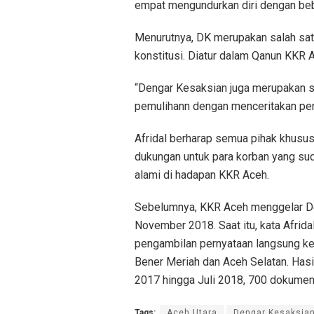
empat mengundurkan diri dengan bebe
Menurutnya, DK merupakan salah sa
konstitusi. Diatur dalam Qanun KKR
“Dengar Kesaksian juga merupakan s
pemulihann dengan menceritakan per
Afridal berharap semua pihak khus
dukungan untuk para korban yang su
alami di hadapan KKR Aceh.
Sebelumnya, KKR Aceh menggelar D
November 2018. Saat itu, kata Afrid
pengambilan pernyataan langsung kep
Bener Meriah dan Aceh Selatan. Has
2017 hingga Juli 2018, 700 dokumen 
Tags:
Aceh Utara
Dengar Kesaksia