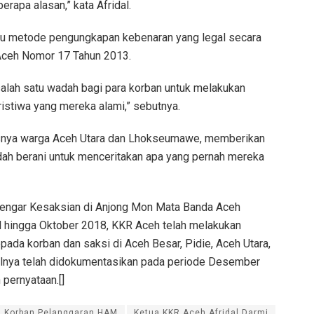
rapa alasan,” kata Afridal.
tu metode pengungkapan kebenaran yang legal secara
 Aceh Nomor 17 Tahun 2013.
alah satu wadah bagi para korban untuk melakukan
istiwa yang mereka alami,” sebutnya.
usnya warga Aceh Utara dan Lhokseumawe, memberikan
dah berani untuk menceritakan apa yang pernah mereka
engar Kesaksian di Anjong Mon Mata Banda Aceh
al hingga Oktober 2018, KKR Aceh telah melakukan
ada korban dan saksi di Aceh Besar, Pidie, Aceh Utara,
ilnya telah didokumentasikan pada periode Desember
pernyataan.[]
n Korban Pelanggaran HAM
Ketua KKR Aceh Afridal Darmi