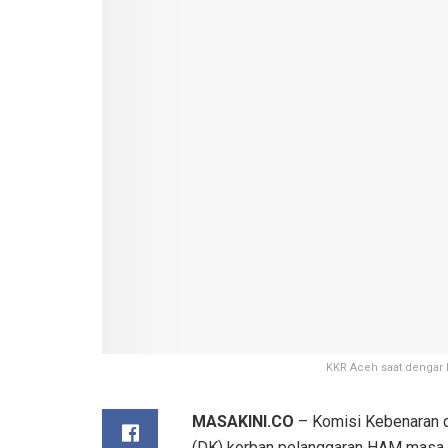
KKR Aceh saat dengar 
MASAKINI.CO
– Komisi Kebenaran d
(DK) korban pelanggaran HAM masa la