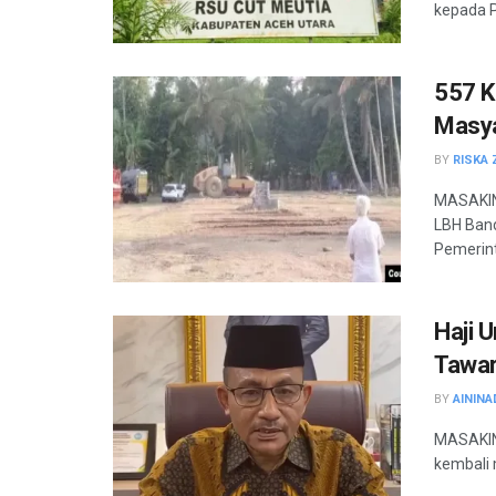
kepada P
557 K
Masya
BY
RISKA 
MASAKINI
LBH Ban
Pemerint
Haji 
Tawar
BY
AININA
MASAKINI
kembali 