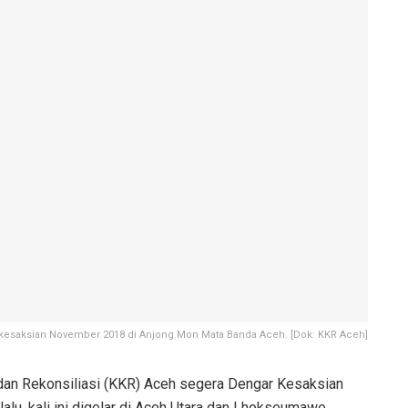
kesaksian November 2018 di Anjong Mon Mata Banda Aceh. [Dok: KKR Aceh]
an Rekonsiliasi (KKR) Aceh segera Dengar Kesaksian
lu, kali ini digelar di Aceh Utara dan Lhokseumawe,