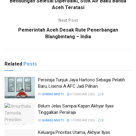
Bendungan Selesai Diperbaiki, Stok Air Baku Banda
Aceh Teratasi
Next Post
Pemerintah Aceh Desak Rute Penerbangan
Blangbintang – India
Related
Posts
Persiraja Tunjuk Jaya Hartono Sebagai Pelatih
Baru, Lisensi A AFC Jadi Pilihan
BY
AHMAD MUFTI
4 FEBRUARI 2026
0
Belum Jelas Sampai Kapan Akhyar Ilyas
Tinggalkan Persiraja
BY
AHMAD MUFTI
1 FEBRUARI 2026
0
Keluarga Prioritas Utama, Akhyar Ilyas