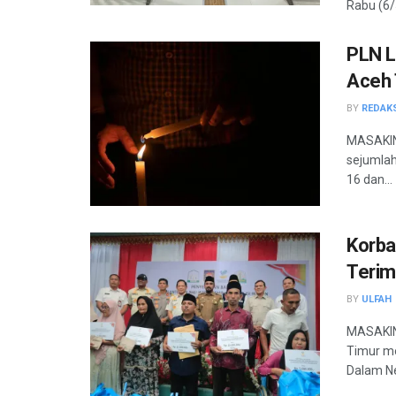
Rabu (6/5
PLN L
Aceh 
BY
REDAK
MASAKINI
sejumlah
16 dan...
Korba
Terim
BY
ULFAH
MASAKINI
Timur me
Dalam Neg