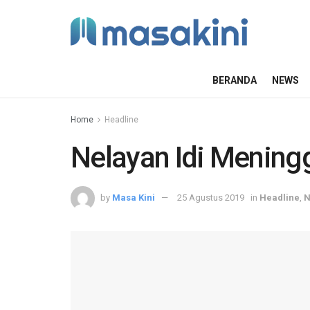
BERANDA
NEWS
Home
Headline
Nelayan Idi Meningg
by
Masa Kini
25 Agustus 2019
in
Headline
,
N