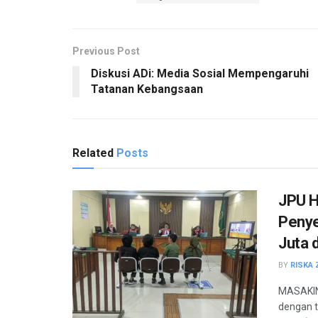
Previous Post
Diskusi ADi: Media Sosial Mempengaruhi
Tatanan Kebangsaan
Related
Posts
JPU H
Penye
Juta 
BY
RISKA 
MASAKINI
dengan t