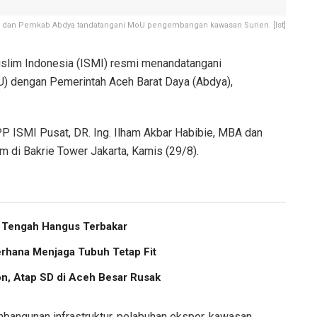
I dan Pemkab Abdya tandatangani MoU pengembangan kawasan Surien. [Ist]
slim Indonesia (ISMI) resmi menandatangani
 dengan Pemerintah Aceh Barat Daya (Abdya),
 ISMI Pusat, DR. Ing. Ilham Akbar Habibie, MBA dan
m di Bakrie Tower Jakarta, Kamis (29/8).
h Tengah Hangus Terbakar
erhana Menjaga Tubuh Tetap Fit
, Atap SD di Aceh Besar Rusak
angunan infrastruktur, pelabuhan ekspor, kawasan