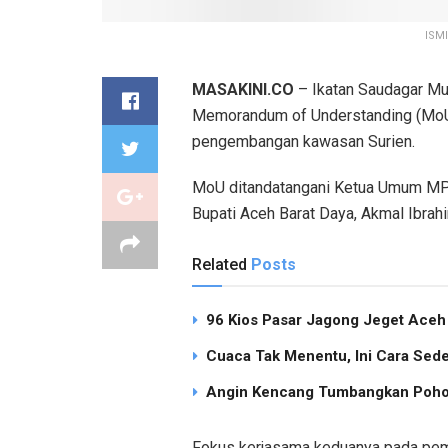
ISM
MASAKINI.CO
– Ikatan Saudagar Mu
Memorandum of Understanding (MoU)
pengembangan kawasan Surien.
MoU ditandatangani Ketua Umum MPP
Bupati Aceh Barat Daya, Akmal Ibrahi
Related
Posts
96 Kios Pasar Jagong Jeget Ace
Cuaca Tak Menentu, Ini Cara Sed
Angin Kencang Tumbangkan Pohon
Fokus kerjasama keduanya pada pemb