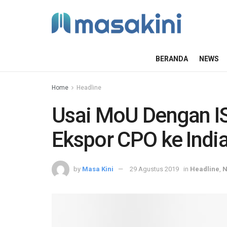
BERANDA
NEWS
Home
Headline
Usai MoU Dengan I
Ekspor CPO ke Indi
by
Masa Kini
29 Agustus 2019
in
Headline
,
N