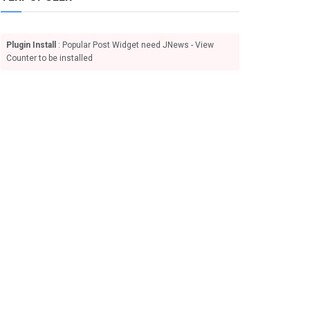
Plugin Install
: Popular Post Widget need JNews - View
Counter to be installed