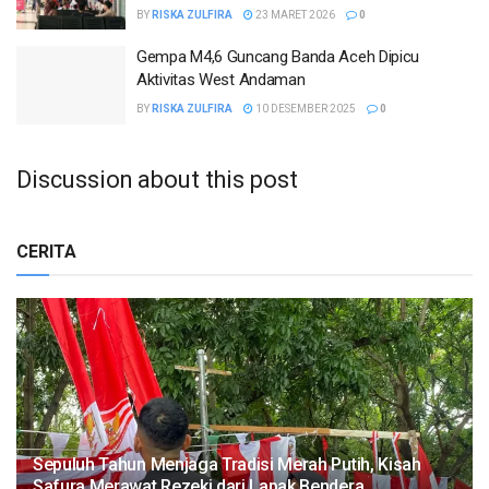
BY
RISKA ZULFIRA
23 MARET 2026
0
Gempa M4,6 Guncang Banda Aceh Dipicu
Aktivitas West Andaman
BY
RISKA ZULFIRA
10 DESEMBER 2025
0
Discussion about this post
CERITA
Sepuluh Tahun Menjaga Tradisi Merah Putih, Kisah
Safura Merawat Rezeki dari Lapak Bendera