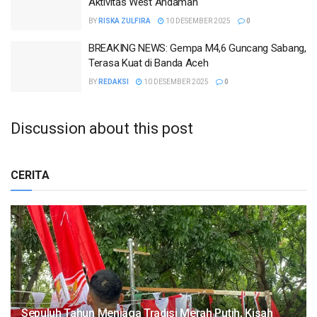
Aktivitas West Andaman
BY
RISKA ZULFIRA
10 DESEMBER 2025
0
BREAKING NEWS: Gempa M4,6 Guncang Sabang,
Terasa Kuat di Banda Aceh
BY
REDAKSI
10 DESEMBER 2025
0
Discussion about this post
CERITA
Sepuluh Tahun Menjaga Tradisi Merah Putih, Kisah