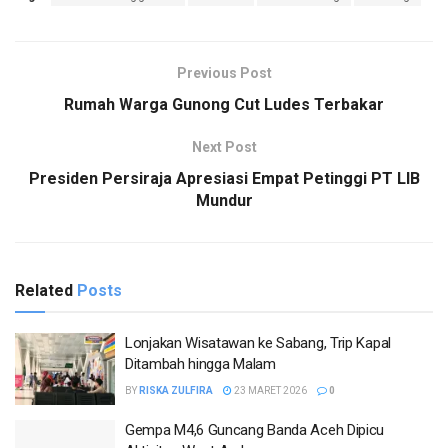
Previous Post
Rumah Warga Gunong Cut Ludes Terbakar
Next Post
Presiden Persiraja Apresiasi Empat Petinggi PT LIB
Mundur
Related
Posts
Lonjakan Wisatawan ke Sabang, Trip Kapal
Ditambah hingga Malam
BY
RISKA ZULFIRA
23 MARET 2026
0
Gempa M4,6 Guncang Banda Aceh Dipicu