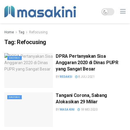
Home
Tag
Refocusing
Tag:
Refocusing
DPRA Pertanyakan Sisa
DAERAH
Anggaran 2020 di Dinas PUPR
yang Sangat Besar
BY
REDAKSI
8 JULI 2021
Tangani Corona, Sabang
DAERAH
Alokasikan 29 Miliar
BY
MASA KINI
18 MEI 2020