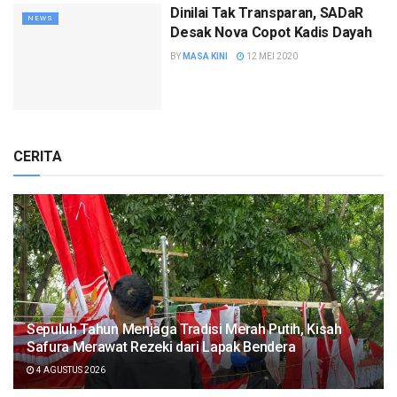
Dinilai Tak Transparan, SADaR
NEWS
Desak Nova Copot Kadis Dayah
BY
MASA KINI
12 MEI 2020
CERITA
Sepuluh Tahun Menjaga Tradisi Merah Putih, Kisah
Safura Merawat Rezeki dari Lapak Bendera
4 AGUSTUS 2026