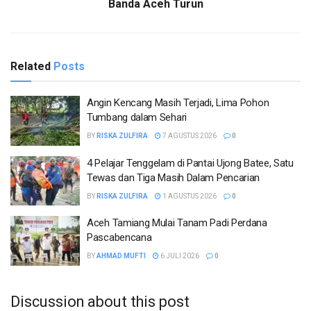
Banda Aceh Turun
Related
Posts
Angin Kencang Masih Terjadi, Lima Pohon
Tumbang dalam Sehari
BY
RISKA ZULFIRA
7 AGUSTUS 2026
0
4 Pelajar Tenggelam di Pantai Ujong Batee, Satu
Tewas dan Tiga Masih Dalam Pencarian
BY
RISKA ZULFIRA
1 AGUSTUS 2026
0
Aceh Tamiang Mulai Tanam Padi Perdana
Pascabencana
BY
AHMAD MUFTI
6 JULI 2026
0
Discussion about this post