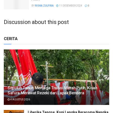
BY
RISKA ZULFIRA
11 DESEMBER 2024
0
Discussion about this post
CERITA
Sepuluh Tahun Menjaga Tradisi Merah Putih, Kisah
Safura Merawat Rezeki dari Lapak Bendera
4 AGUSTUS 2026
Liberika Tangse, Kopi Langka Beraroma Nangka