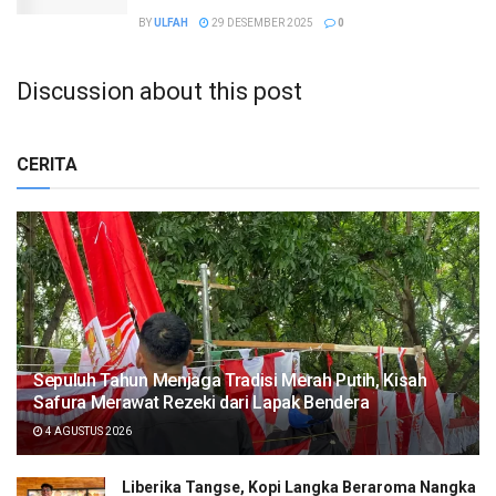
BY
ULFAH
29 DESEMBER 2025
0
Discussion about this post
CERITA
Sepuluh Tahun Menjaga Tradisi Merah Putih, Kisah
Safura Merawat Rezeki dari Lapak Bendera
4 AGUSTUS 2026
Liberika Tangse, Kopi Langka Beraroma Nangka