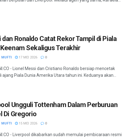
 dan Ronaldo Catat Rekor Tampil di Piala
 Keenam Sekaligus Terakhir
 MUFTI
17 MEI 2026
0
.CO - Lionel Messi dan Cristiano Ronaldo bersiap mencetak
di ajang Piala Dunia Amerika Utara tahun ini. Keduanya akan...
pool Ungguli Tottenham Dalam Perburuan
l Di Gregorio
 MUFTI
15 MEI 2026
0
.CO - Liverpool dikabarkan sudah memulai pembicaraan resmi