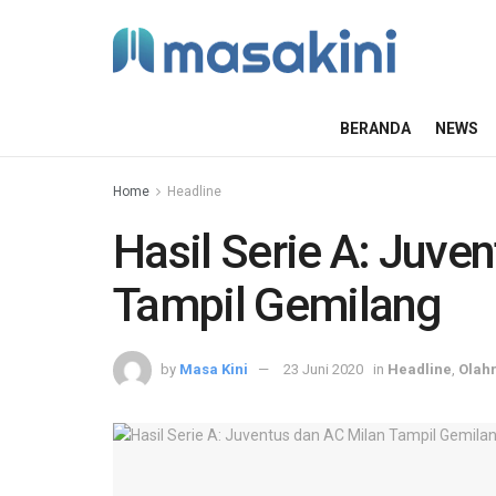
BERANDA
NEWS
Home
Headline
Hasil Serie A: Juve
Tampil Gemilang
by
Masa Kini
23 Juni 2020
in
Headline
,
Olah