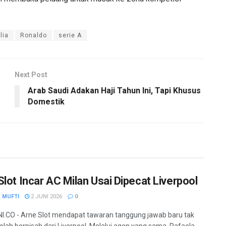
lia
Ronaldo
serie A
Next Post
Arab Saudi Adakan Haji Tahun Ini, Tapi Khusus
Domestik
Slot Incar AC Milan Usai Dipecat Liverpool
 MUFTI
2 JUNI 2026
0
.CO - Arne Slot mendapat tawaran tanggung jawab baru tak
elah berpisah dari Liverpool. Melalui agen yang sama, Rafaela...