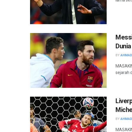
Messi
Dunia
BY
AHMAD
MASAKINI
sejarah 
Liver
Miche
BY
AHMAD
MASAKINI