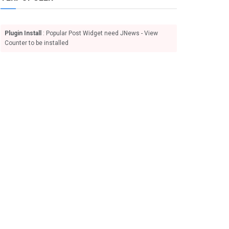
Plugin Install
: Popular Post Widget need JNews - View
Counter to be installed