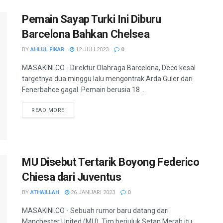
Pemain Sayap Turki Ini Diburu
Barcelona Bahkan Chelsea
BY
AHLUL FIKAR
12 JULI 2023
0
MASAKINI.CO - Direktur Olahraga Barcelona, Deco kesal
targetnya dua minggu lalu mengontrak Arda Guler dari
Fenerbahce gagal. Pemain berusia 18 ...
READ MORE
MU Disebut Tertarik Boyong Federico
Chiesa dari Juventus
BY
ATHAILLAH
26 JANUARI 2023
0
MASAKINI.CO - Sebuah rumor baru datang dari
Manchester United (MU). Tim berjuluk Setan Merah itu