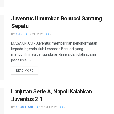
Juventus Umumkan Bonucci Gantung
Sepatu
BY
ALI L
30 MEI 2024
0
MASAKINI.CO - Juventus memberikan penghormatan
kepada legenda klub Leonardo Bonucci, yang
mengonfirmasi pengunduran dirinya dari olahraga ini
pada usia 37 ...
READ MORE
Lanjutan Serie A, Napoli Kalahkan
Juventus 2-1
BY
AHLUL FIKAR
4 MARET 2024
0