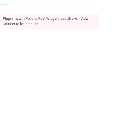
Plugin Install
: Popular Post Widget need JNews - View
Counter to be installed