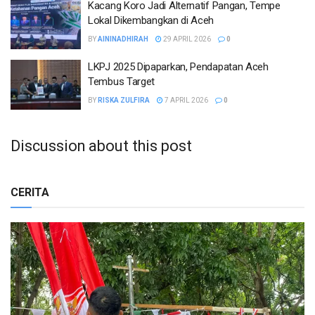
Kacang Koro Jadi Alternatif Pangan, Tempe
Lokal Dikembangkan di Aceh
BY
AININADHIRAH
29 APRIL 2026
0
LKPJ 2025 Dipaparkan, Pendapatan Aceh
Tembus Target
BY
RISKA ZULFIRA
7 APRIL 2026
0
Discussion about this post
CERITA