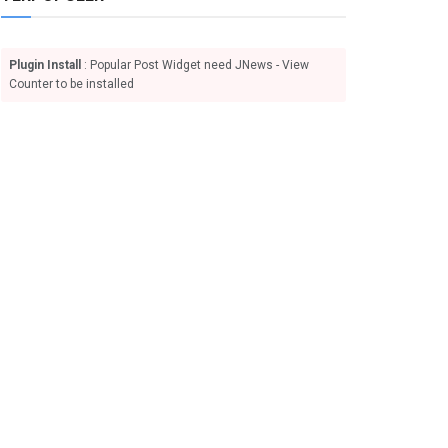
Plugin Install
: Popular Post Widget need JNews - View
Counter to be installed