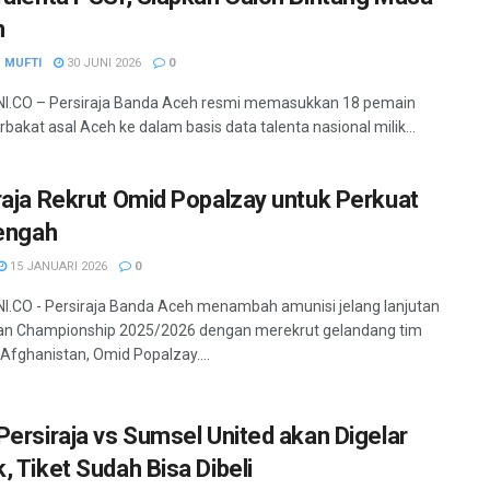
n
 MUFTI
30 JUNI 2026
0
I.CO – Persiraja Banda Aceh resmi memasukkan 18 pemain
bakat asal Aceh ke dalam basis data talenta nasional milik...
raja Rekrut Omid Popalzay untuk Perkuat
Tengah
15 JANUARI 2026
0
.CO - Persiraja Banda Aceh menambah amunisi jelang lanjutan
an Championship 2025/2026 dengan merekrut gelandang tim
 Afghanistan, Omid Popalzay....
Persiraja vs Sumsel United akan Digelar
, Tiket Sudah Bisa Dibeli