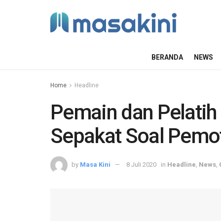
BERANDA
NEWS
Home
Headline
Pemain dan Pelatih
Sepakat Soal Pemo
by
Masa Kini
8 Juli 2020
in
Headline
,
News
,