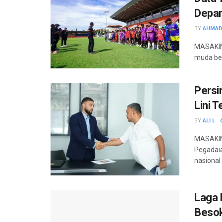
Depa
BY
AHMAD
MASAKIN
muda ber
Persi
Lini 
BY
ALI L
MASAKINI
Pegadai
nasional
Laga 
Besok