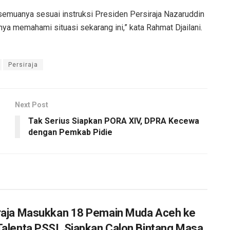
emuanya sesuai instruksi Presiden Persiraja Nazaruddin
a memahami situasi sekarang ini,” kata Rahmat Djailani.
Persiraja
Next Post
Tak Serius Siapkan PORA XIV, DPRA Kecewa
dengan Pemkab Pidie
raja Masukkan 18 Pemain Muda Aceh ke
Talenta PSSI, Siapkan Calon Bintang Masa