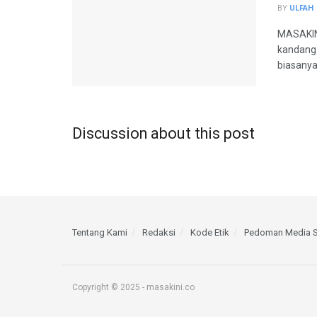
BY
ULFAH
MASAKINI
kandang 
biasanya,
Discussion about this post
Tentang Kami
Redaksi
Kode Etik
Pedoman Media S
Copyright © 2025 - masakini.co