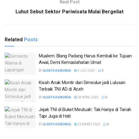
Next Post
Luhut Sebut Sektor Pariwisata Mulai Bergeliat
Related
Posts
Mualem: Blang Padang Harus Kembali ke Tujuan
Awal, Demi Kemaslahatan Umat
BY
ALFATH ASMUNDA
4 JULI 2025
0
Kisah Anak Montir dari Simeulue jadi Lulusan
Terbaik TNI AD di Aceh
BY
ALFATH ASMUNDA
28 APRIL 2025
0
Jejak TNI di Buket Meutuah: Tak Hanya di Tanah
Tapi Juga di Hati
BY
ALFATH ASMUNDA
23 MARET 2025
0