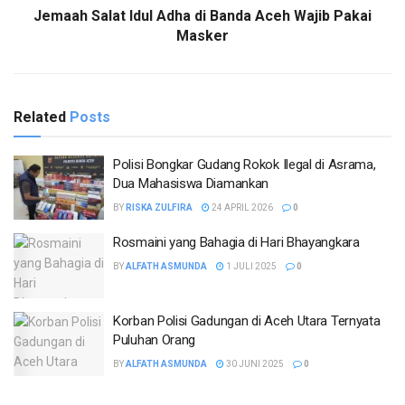
Jemaah Salat Idul Adha di Banda Aceh Wajib Pakai
Masker
Related
Posts
Polisi Bongkar Gudang Rokok Ilegal di Asrama,
Dua Mahasiswa Diamankan
BY
RISKA ZULFIRA
24 APRIL 2026
0
Rosmaini yang Bahagia di Hari Bhayangkara
BY
ALFATH ASMUNDA
1 JULI 2025
0
Korban Polisi Gadungan di Aceh Utara Ternyata
Puluhan Orang
BY
ALFATH ASMUNDA
30 JUNI 2025
0