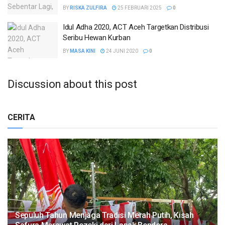
BY
RISKA ZULFIRA
25 FEBRUARI 2025
0
Idul Adha 2020, ACT Aceh Targetkan Distribusi
Seribu Hewan Kurban
BY
MASA KINI
24 JUNI 2020
0
Discussion about this post
CERITA
Sepuluh Tahun Menjaga Tradisi Merah Putih, Kisah