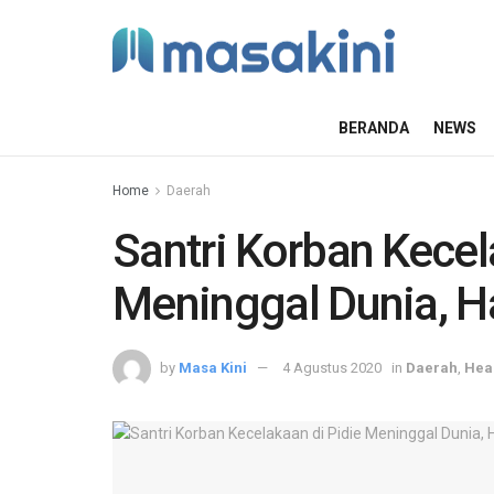
BERANDA
NEWS
Home
Daerah
Santri Korban Kecel
Meninggal Dunia, Ha
by
Masa Kini
4 Agustus 2020
in
Daerah
,
Hea