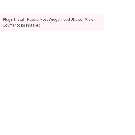
Plugin Install
: Popular Post Widget need JNews - View
Counter to be installed