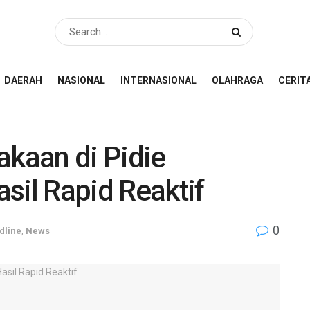
DAERAH
NASIONAL
INTERNASIONAL
OLAHRAGA
CERIT
akaan di Pidie
sil Rapid Reaktif
0
dline
,
News