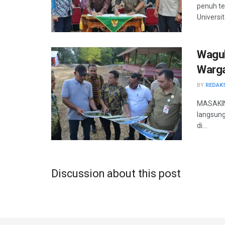
penuh t
Universi
Wagub
Warga
BY
REDAK
MASAKINI
langsung
di...
Discussion about this post