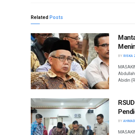
Related
Posts
Manta
Menin
BY
RISKA 
MASAKINI
Abdullah
Abidin (
RSUD 
Pendi
BY
AHMAD
MASAKIN