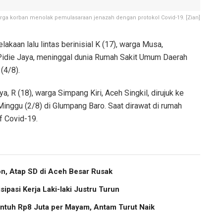
rga korban menolak pemulasaraan jenazah dengan protokol Covid-19. [Zian]
kaan lalu lintas berinisial K (17), warga Musa,
Pidie Jaya, meninggal dunia Rumah Sakit Umum Daerah
(4/8).
 R (18), warga Simpang Kiri, Aceh Singkil, dirujuk ke
Minggu (2/8) di Glumpang Baro. Saat dirawat di rumah
f Covid-19.
, Atap SD di Aceh Besar Rusak
pasi Kerja Laki-laki Justru Turun
ntuh Rp8 Juta per Mayam, Antam Turut Naik