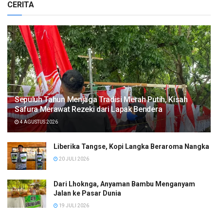
CERITA
Sepuluh Tahun Menjaga Tradisi Merah Putih, Kisah
Safura Merawat Rezeki dari Lapak Bendera
4 AGUSTUS 2026
Liberika Tangse, Kopi Langka Beraroma Nangka
20 JULI 2026
Dari Lhoknga, Anyaman Bambu Menganyam
Jalan ke Pasar Dunia
19 JULI 2026