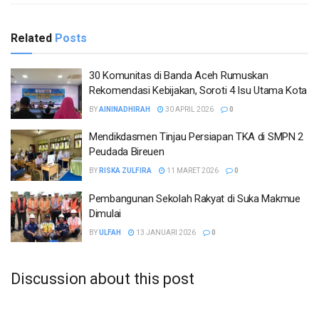
Related
Posts
30 Komunitas di Banda Aceh Rumuskan
Rekomendasi Kebijakan, Soroti 4 Isu Utama Kota
BY
AININADHIRAH
30 APRIL 2026
0
Mendikdasmen Tinjau Persiapan TKA di SMPN 2
Peudada Bireuen
BY
RISKA ZULFIRA
11 MARET 2026
0
Pembangunan Sekolah Rakyat di Suka Makmue
Dimulai
BY
ULFAH
13 JANUARI 2026
0
Discussion about this post