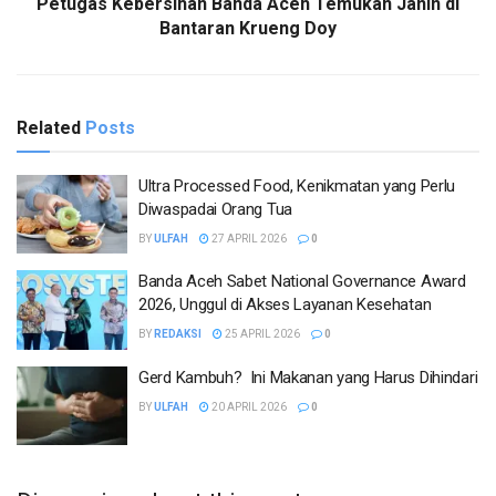
Petugas Kebersihan Banda Aceh Temukan Janin di
Bantaran Krueng Doy
Related
Posts
Ultra Processed Food, Kenikmatan yang Perlu
Diwaspadai Orang Tua
BY
ULFAH
27 APRIL 2026
0
Banda Aceh Sabet National Governance Award
2026, Unggul di Akses Layanan Kesehatan
BY
REDAKSI
25 APRIL 2026
0
Gerd Kambuh? Ini Makanan yang Harus Dihindari
BY
ULFAH
20 APRIL 2026
0