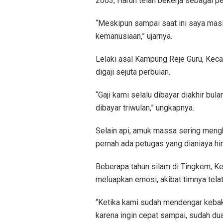
2003, Harun telah bekerja sebagai 
“Meskipun sampai saat ini saya masih
kemanusiaan,” ujarnya.
Lelaki asal Kampung Reje Guru, Kec
digaji sejuta perbulan.
“Gaji kami selalu dibayar diakhir bul
dibayar triwulan,” ungkapnya.
Selain api, amuk massa sering mengh
pernah ada petugas yang dianiaya hin
Beberapa tahun silam di Tingkem, K
meluapkan emosi, akibat timnya telat 
“Ketika kami sudah mendengar kebaka
karena ingin cepat sampai, sudah dua 