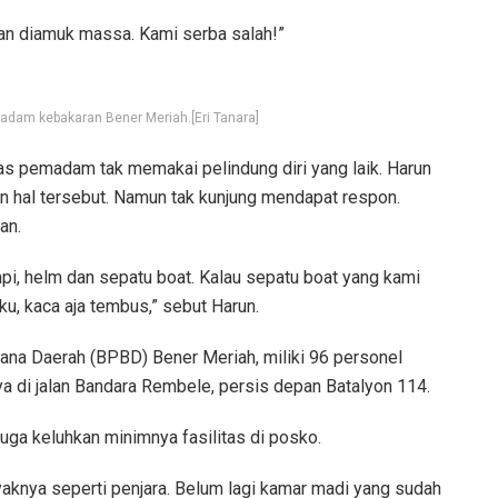
kan diamuk massa. Kami serba salah!”
adam kebakaran Bener Meriah.[Eri Tanara]
as pemadam tak memakai pelindung diri yang laik. Harun
n hal tersebut. Namun tak kunjung mendapat respon.
an.
 api, helm dan sepatu boat. Kalau sepatu boat yang kami
u, kaca aja tembus,” sebut Harun.
ana Daerah (BPBD) Bener Meriah, miliki 96 personel
di jalan Bandara Rembele, persis depan Batalyon 114.
uga keluhkan minimnya fasilitas di posko.
layaknya seperti penjara. Belum lagi kamar madi yang sudah