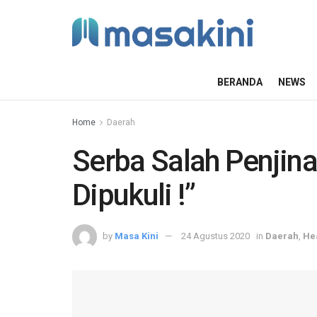
BERANDA
NEWS
Home
Daerah
Serba Salah Penjina
Dipukuli !”
by
Masa Kini
24 Agustus 2020
in
Daerah
,
He