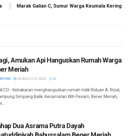
a
Marak Galian C, Sumur Warga Keumala Kering
lagi, Amukan Api Hanguskan Rumah Warga
ner Meriah
ANTONI
30 AGUSTUS 2025
0
.CO - Kebakaran menghanguskan rumah milik Riduan A. Rizal,
ampung Simpang Balik, Kecamatan Wih Pesam, Bener Meriah,
...
ahap Dua Asrama Putra Dayah
atuddiniyah Babussalam Bener Meriah