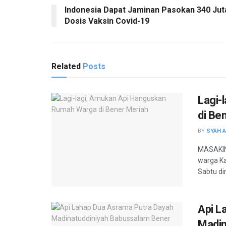
Indonesia Dapat Jaminan Pasokan 340 Jut
Dosis Vaksin Covid-19
Related
Posts
Lagi-
di Be
BY
SYAH 
MASAKINI
warga K
Sabtu dini
Api L
Madin