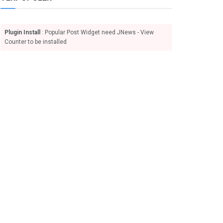
Plugin Install
: Popular Post Widget need JNews - View
Counter to be installed