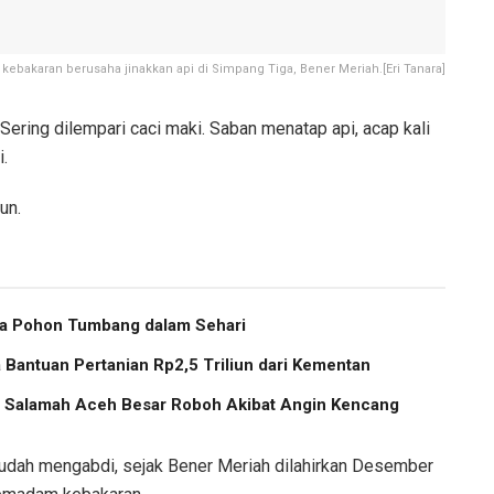
bakaran berusaha jinakkan api di Simpang Tiga, Bener Meriah.[Eri Tanara]
Sering dilempari caci maki. Saban menatap api, acap kali
i.
un.
ma Pohon Tumbang dalam Sehari
Bantuan Pertanian Rp2,5 Triliun dari Kementan
us Salamah Aceh Besar Roboh Akibat Angin Kencang
n sudah mengabdi, sejak Bener Meriah dilahirkan Desember