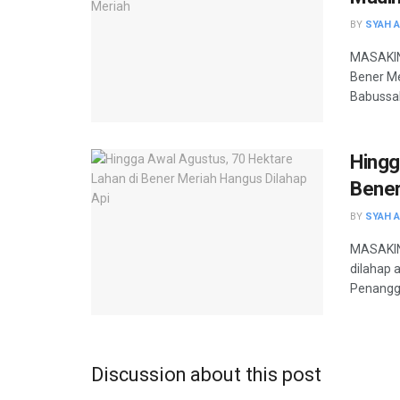
BY
SYAH 
MASAKINI
Bener Me
Babussal
Hingg
Bener
BY
SYAH 
MASAKINI
dilahap 
Penangg
Discussion about this post