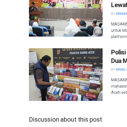
Lewat 
BY
REDAK
MASAKIN
untuk le
platform
Polis
Dua 
BY
RISKA 
MASAKINI
mahasisw
Aceh sete
Discussion about this post