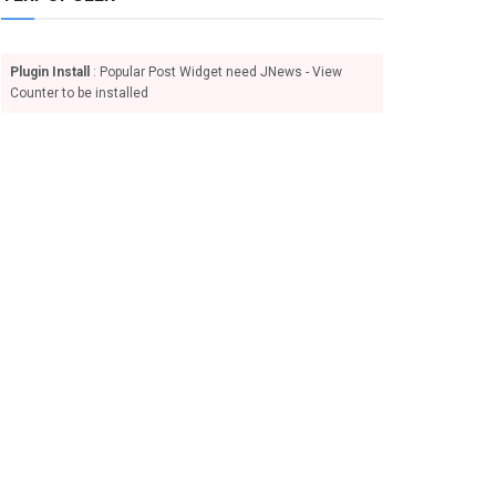
Plugin Install
: Popular Post Widget need JNews - View
Counter to be installed