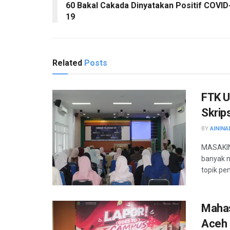
60 Bakal Cakada Dinyatakan Positif COVID
19
Related
Posts
FTK U
Skrip
BY
AININA
MASAKINI
banyak m
topik pen
Mahas
Aceh 