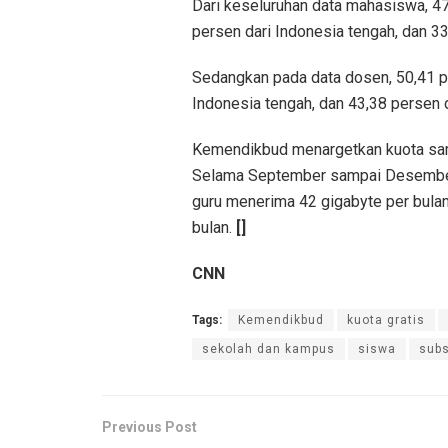
Dari keseluruhan data mahasiswa, 47,
persen dari Indonesia tengah, dan 33
Sedangkan pada data dosen, 50,41 pe
Indonesia tengah, dan 43,38 persen d
Kemendikbud menargetkan kuota sam
Selama September sampai Desember 
guru menerima 42 gigabyte per bula
bulan.
[]
CNN
Tags:
Kemendikbud
kuota gratis
sekolah dan kampus
siswa
subs
Previous Post