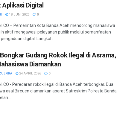
Aplikasi Digital
SI
18 JUNI 2026
0
I.CO – Pemerintah Kota Banda Aceh mendorong mahasiswa
bih aktif mengawasi pelayanan publik melalui pemanfaatan
 pengaduan digital. Langkah...
i Bongkar Gudang Rokok Ilegal di Asrama,
Mahasiswa Diamankan
ZULFIRA
24 APRIL 2026
0
.CO - Peredaran rokok ilegal di Banda Aceh terbongkar. Dua
a asal Bireuen diamankan aparat Satreskrim Polresta Banda
lah...