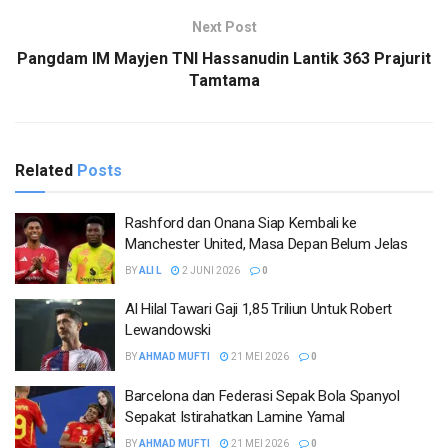
Next Post
Pangdam IM Mayjen TNI Hassanudin Lantik 363 Prajurit
Tamtama
Related
Posts
Rashford dan Onana Siap Kembali ke
Manchester United, Masa Depan Belum Jelas
BY
ALI L
2 JUNI 2026
0
Al Hilal Tawari Gaji 1,85 Triliun Untuk Robert
Lewandowski
BY
AHMAD MUFTI
21 MEI 2026
0
Barcelona dan Federasi Sepak Bola Spanyol
Sepakat Istirahatkan Lamine Yamal
BY
AHMAD MUFTI
21 MEI 2026
0