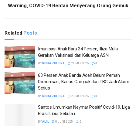
Warning, COVID-19 Rentan Menyerang Orang Gemuk
Related
Posts
Imunisasi Anak Baru 34 Persen, Illiza Mulai
Gerakan Vaksinasi dari Keluarga ASN
BY
RISKA ZULFIRA
24 MEI 2026
0
63 Persen Anak Banda Aceh Belum Pernah
Diimunisasi, Kasus Campak dan TBC Jadi Alarm
Serius
BY
RISKA ZULFIRA
23 MEI 2026
0
Santos Umumkan Neymar Positif Covid-19, Liga
Brasil Libur Sebulan
BY
ALI L
8 JUNI 2025
0