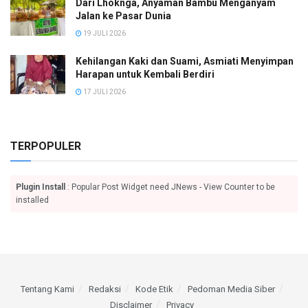
Dari Lhoknga, Anyaman Bambu Menganyam
Jalan ke Pasar Dunia
19 JULI 2026
Kehilangan Kaki dan Suami, Asmiati Menyimpan
Harapan untuk Kembali Berdiri
17 JULI 2026
TERPOPULER
Plugin Install
: Popular Post Widget need JNews - View Counter to be
installed
Tentang Kami
Redaksi
Kode Etik
Pedoman Media Siber
Disclaimer
Privacy