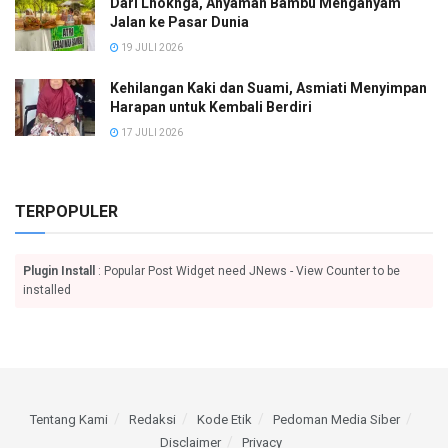
Dari Lhoknga, Anyaman Bambu Menganyam
Jalan ke Pasar Dunia
19 JULI 2026
Kehilangan Kaki dan Suami, Asmiati Menyimpan
Harapan untuk Kembali Berdiri
17 JULI 2026
TERPOPULER
Plugin Install
: Popular Post Widget need JNews - View Counter to be
installed
Tentang Kami
Redaksi
Kode Etik
Pedoman Media Siber
Disclaimer
Privacy