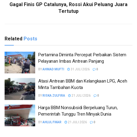
Gagal Finis GP Catalunya, Rossi Akui Peluang Juara
Tertutup
Related
Posts
Pertamina Diminta Percepat Perbaikan Sistem
Pelayanan Imbas Antrean Panjang
BY
AHMAD MUFTI
31 JULI 2026
0
Atasi Antrean BBM dan Kelangkaan LPG, Aceh
Minta Tambahan Kuota
BY
RISKA ZULFIRA
21 JULI 2026
0
Harga BBM Nonsubsidi Berpeluang Turun,
Pemerintah Tunggu Tren Minyak Dunia
BY
AHLUL FIKAR
21 JULI 2026
0