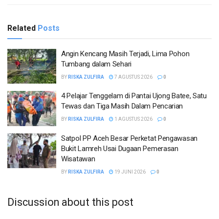
Related
Posts
Angin Kencang Masih Terjadi, Lima Pohon
Tumbang dalam Sehari
BY
RISKA ZULFIRA
7 AGUSTUS 2026
0
4 Pelajar Tenggelam di Pantai Ujong Batee, Satu
Tewas dan Tiga Masih Dalam Pencarian
BY
RISKA ZULFIRA
1 AGUSTUS 2026
0
Satpol PP Aceh Besar Perketat Pengawasan
Bukit Lamreh Usai Dugaan Pemerasan
Wisatawan
BY
RISKA ZULFIRA
19 JUNI 2026
0
Discussion about this post