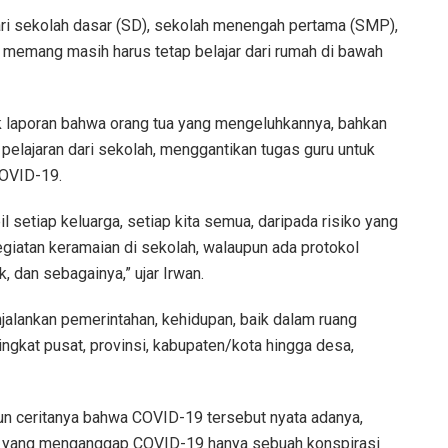
ari sekolah dasar (SD), sekolah menengah pertama (SMP),
memang masih harus tetap belajar dari rumah di bawah
ak laporan bahwa orang tua yang mengeluhkannya, bahkan
pelajaran dari sekolah, menggantikan tugas guru untuk
COVID-19.
bil setiap keluarga, setiap kita semua, daripada risiko yang
kegiatan keramaian di sekolah, walaupun ada protokol
, dan sebagainya,” ujar Irwan.
lankan pemerintahan, kehidupan, baik dalam ruang
tingkat pusat, provinsi, kabupaten/kota hingga desa,
pun ceritanya bahwa COVID-19 tersebut nyata adanya,
 yang menganggap COVID-19 hanya sebuah konspirasi