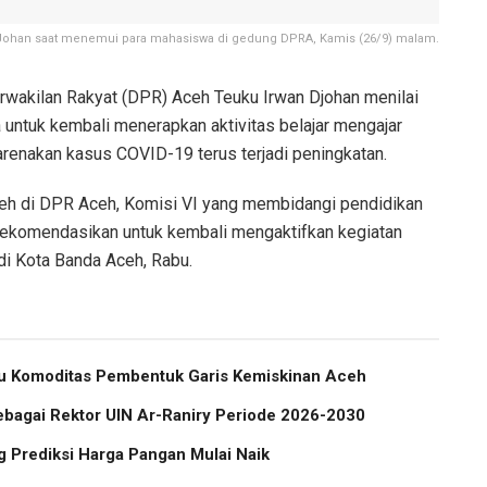
 Johan saat menemui para mahasiswa di gedung DPRA, Kamis (26/9) malam.
wakilan Rakyat (DPR) Aceh Teuku Irwan Djohan menilai
a untuk kembali menerapkan aktivitas belajar mengajar
arenakan kasus COVID-19 terus terjadi peningkatan.
ceh di DPR Aceh, Komisi VI yang membidangi pendidikan
erekomendasikan untuk kembali mengaktifkan kegiatan
 di Kota Banda Aceh, Rabu.
atu Komoditas Pembentuk Garis Kemiskinan Aceh
ebagai Rektor UIN Ar-Raniry Periode 2026-2030
 Prediksi Harga Pangan Mulai Naik