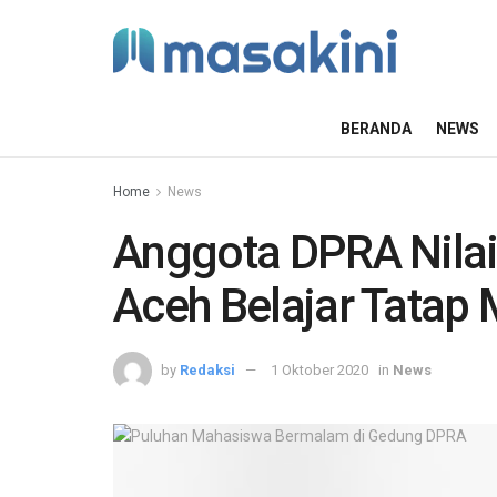
BERANDA
NEWS
Home
News
Anggota DPRA Nilai
Aceh Belajar Tatap
by
Redaksi
1 Oktober 2020
in
News