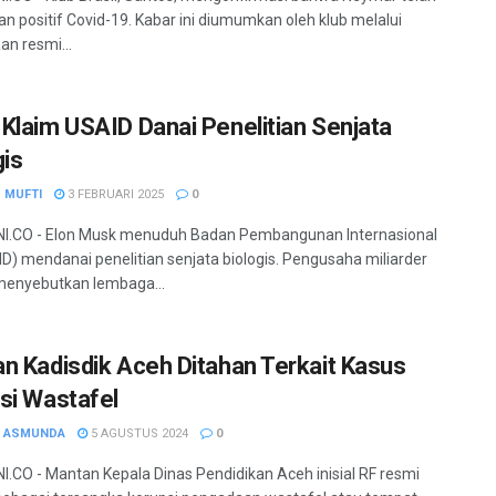
an positif Covid-19. Kabar ini diumumkan oleh klub melalui
an resmi...
Klaim USAID Danai Penelitian Senjata
gis
 MUFTI
3 FEBRUARI 2025
0
I.CO - Elon Musk menuduh Badan Pembangunan Internasional
D) mendanai penelitian senjata biologis. Pengusaha miliarder
 menyebutkan lembaga...
n Kadisdik Aceh Ditahan Terkait Kasus
si Wastafel
H ASMUNDA
5 AGUSTUS 2024
0
.CO - Mantan Kepala Dinas Pendidikan Aceh inisial RF resmi