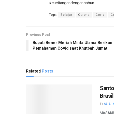
#cucitangandengansabun
Tags:
Belajar
Corona
Covid
C
Previous Post
Bupati Bener Meriah Minta Ulama Berikan
Pemahaman Covid saat Khutbah Jumat
Related
Posts
Santo
Brasil
BY
ALI L
MASAKINI