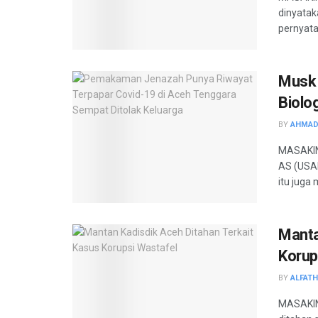
dinyatak
pernyata
Musk 
Biolo
BY
AHMAD
MASAKIN
AS (USAI
itu juga
Manta
Korup
BY
ALFAT
MASAKINI