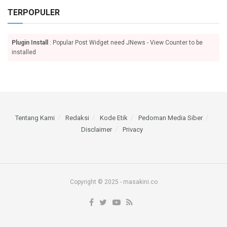
TERPOPULER
Plugin Install
: Popular Post Widget need JNews - View Counter to be
installed
Tentang Kami
Redaksi
Kode Etik
Pedoman Media Siber
Disclaimer
Privacy
Copyright © 2025 - masakini.co