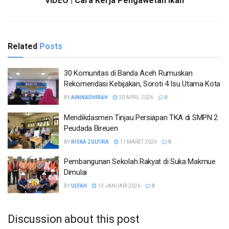
VIDEO | Cara Kerja Pengawetan Ikan
Related
Posts
30 Komunitas di Banda Aceh Rumuskan
Rekomendasi Kebijakan, Soroti 4 Isu Utama Kota
BY
AININADHIRAH
30 APRIL 2026
0
Mendikdasmen Tinjau Persiapan TKA di SMPN 2
Peudada Bireuen
BY
RISKA ZULFIRA
11 MARET 2026
0
Pembangunan Sekolah Rakyat di Suka Makmue
Dimulai
BY
ULFAH
13 JANUARI 2026
0
Discussion about this post