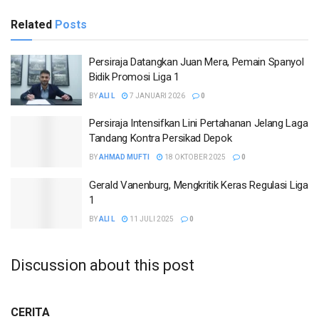
Related
Posts
Persiraja Datangkan Juan Mera, Pemain Spanyol
Bidik Promosi Liga 1
BY
ALI L
7 JANUARI 2026
0
Persiraja Intensifkan Lini Pertahanan Jelang Laga
Tandang Kontra Persikad Depok
BY
AHMAD MUFTI
18 OKTOBER 2025
0
Gerald Vanenburg, Mengkritik Keras Regulasi Liga
1
BY
ALI L
11 JULI 2025
0
Discussion about this post
CERITA