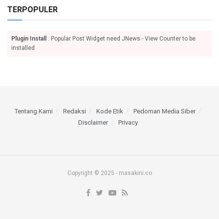
TERPOPULER
Plugin Install
: Popular Post Widget need JNews - View Counter to be
installed
Tentang Kami
Redaksi
Kode Etik
Pedoman Media Siber
Disclaimer
Privacy
Copyright © 2025 - masakini.co