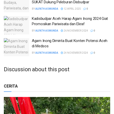
SUKAT Dukung Peleburan Disbudpar
BY
ALFATH ASMUNDA
12 APRIL 2025
0
Kadisbudpar Aceh Harap Agam Inong 2024 Giat
Promosikan Pariwisata dan Ekraf
BY
ALFATH ASMUNDA
26 NOVEMBER 2024
0
Agam Inong Diminta Buat Konten Potensi Aceh
di Medsos
BY
ALFATH ASMUNDA
24 NOVEMBER 2024
0
Discussion about this post
CERITA