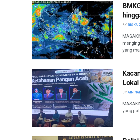
BMKG 
hingg
BY
RISKA 
MASAKINI
menging
yang masi
Kacan
Lokal
BY
AININA
MASAKINI
yang pot