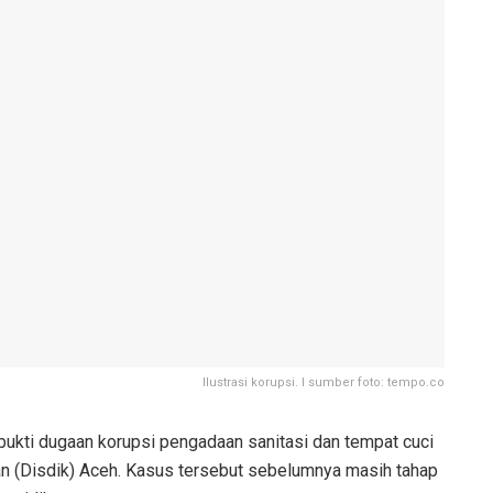
Ilustrasi korupsi. I sumber foto: tempo.co
ukti dugaan korupsi pengadaan sanitasi dan tempat cuci
an (Disdik) Aceh. Kasus tersebut sebelumnya masih tahap