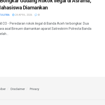
i Bongkar Gudang Rokok Ilegal di Asrama,
Mahasiswa Diamankan
ZULFIRA
24 APRIL 2026
0
.CO - Peredaran rokok ilegal di Banda Aceh terbongkar. Dua
a asal Bireuen diamankan aparat Satreskrim Polresta Banda
lah...
iber
Disclaimer
Privacy