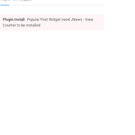
Plugin Install
: Popular Post Widget need JNews - View
Counter to be installed