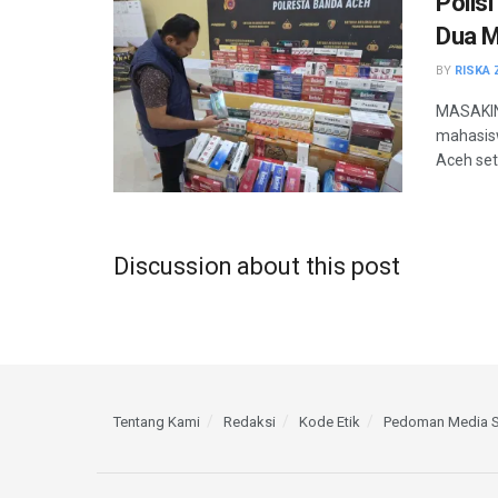
Polis
Dua 
BY
RISKA 
MASAKINI
mahasisw
Aceh sete
Discussion about this post
Tentang Kami
Redaksi
Kode Etik
Pedoman Media S