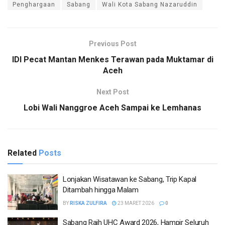
Penghargaan
Sabang
Wali Kota Sabang Nazaruddin
Previous Post
IDI Pecat Mantan Menkes Terawan pada Muktamar di
Aceh
Next Post
Lobi Wali Nanggroe Aceh Sampai ke Lemhanas
Related
Posts
Lonjakan Wisatawan ke Sabang, Trip Kapal
Ditambah hingga Malam
BY
RISKA ZULFIRA
23 MARET 2026
0
Sabang Raih UHC Award 2026, Hampir Seluruh