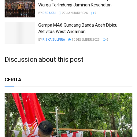
Warga Terlindungi Jaminan Kesehatan
BY
REDAKSI
27 JANUARI 2026
0
Gempa M4,6 Guncang Banda Aceh Dipicu
Aktivitas West Andaman
BY
RISKA ZULFIRA
10 DESEMBER 2025
0
Discussion about this post
CERITA