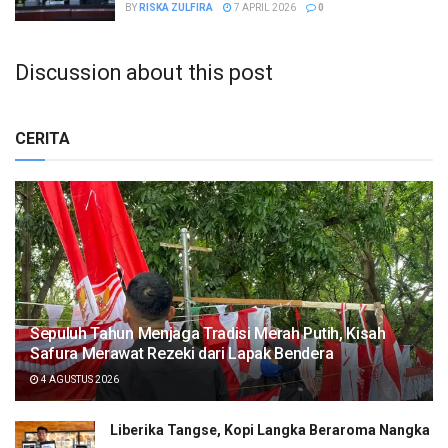
BY
RISKA ZULFIRA
7 APRIL 2026
0
Discussion about this post
CERITA
Sepuluh Tahun Menjaga Tradisi Merah Putih, Kisah
Safura Merawat Rezeki dari Lapak Bendera
4 AGUSTUS 2026
Liberika Tangse, Kopi Langka Beraroma Nangka