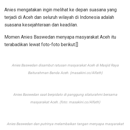
Anies mengatakan ingin melihat ke depan suasana yang
terjadi di Aceh dan seluruh wilayah di Indonesia adalah
suasana kesejahteraan dan keadilan.
Momen Anies Baswedan menyapa masyarakat Aceh itu
terabadikan lewat foto-foto berikut.[]
Anies Baswedan disambut ratusan masyarakat Aceh di Masjid Raya
Baiturahman Banda Aceh. (masakini.co/Alfath)
Anies Baswedan saat berpidato di panggung silaturahmi bersama
masyarakat Aceh. (foto: masakini.co/Alfath)
Anies Baswedan dan putrinya melambaikan tangan menyapa masyarakat