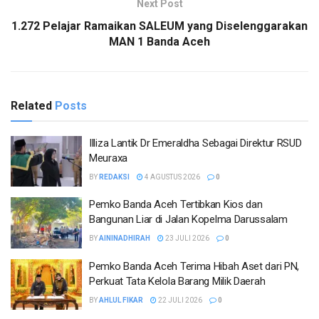
Next Post
1.272 Pelajar Ramaikan SALEUM yang Diselenggarakan
MAN 1 Banda Aceh
Related
Posts
Illiza Lantik Dr Emeraldha Sebagai Direktur RSUD
Meuraxa
BY
REDAKSI
4 AGUSTUS 2026
0
Pemko Banda Aceh Tertibkan Kios dan
Bangunan Liar di Jalan Kopelma Darussalam
BY
AININADHIRAH
23 JULI 2026
0
Pemko Banda Aceh Terima Hibah Aset dari PN,
Perkuat Tata Kelola Barang Milik Daerah
BY
AHLUL FIKAR
22 JULI 2026
0