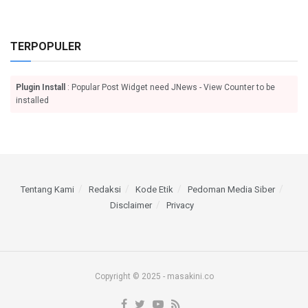
TERPOPULER
Plugin Install
: Popular Post Widget need JNews - View Counter to be
installed
Tentang Kami
Redaksi
Kode Etik
Pedoman Media Siber
Disclaimer
Privacy
Copyright © 2025 - masakini.co