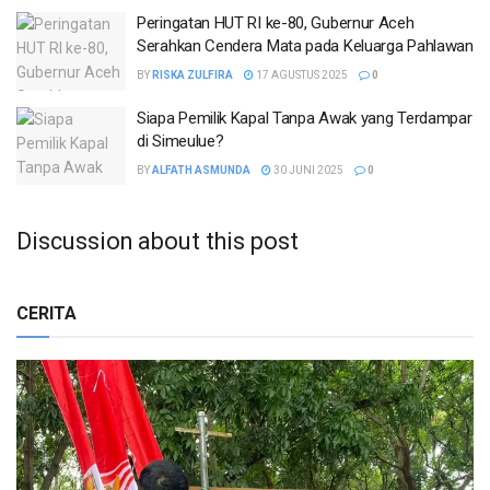
Peringatan HUT RI ke-80, Gubernur Aceh
Serahkan Cendera Mata pada Keluarga Pahlawan
BY
RISKA ZULFIRA
17 AGUSTUS 2025
0
Siapa Pemilik Kapal Tanpa Awak yang Terdampar
di Simeulue?
BY
ALFATH ASMUNDA
30 JUNI 2025
0
Discussion about this post
CERITA