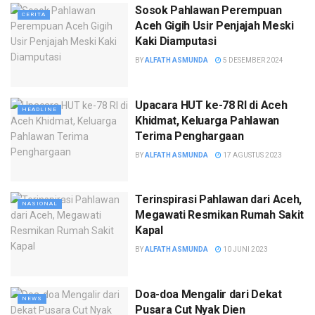
Sosok Pahlawan Perempuan
CERITA
Aceh Gigih Usir Penjajah Meski
Kaki Diamputasi
BY
ALFATH ASMUNDA
5 DESEMBER 2024
Upacara HUT ke-78 RI di Aceh
HEADLINE
Khidmat, Keluarga Pahlawan
Terima Penghargaan
BY
ALFATH ASMUNDA
17 AGUSTUS 2023
Terinspirasi Pahlawan dari Aceh,
NASIONAL
Megawati Resmikan Rumah Sakit
Kapal
BY
ALFATH ASMUNDA
10 JUNI 2023
Doa-doa Mengalir dari Dekat
NEWS
Pusara Cut Nyak Dien