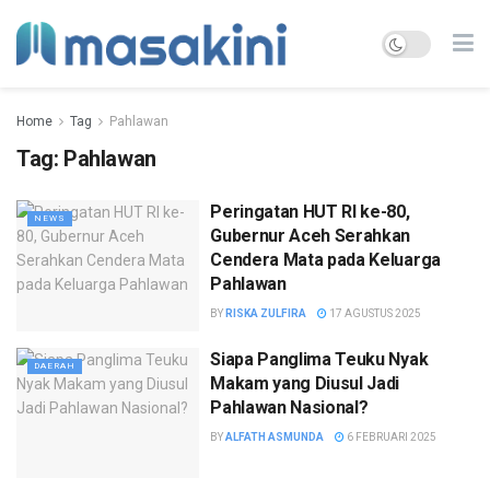
Home
Tag
Pahlawan
Tag:
Pahlawan
Peringatan HUT RI ke-80,
NEWS
Gubernur Aceh Serahkan
Cendera Mata pada Keluarga
Pahlawan
BY
RISKA ZULFIRA
17 AGUSTUS 2025
Siapa Panglima Teuku Nyak
DAERAH
Makam yang Diusul Jadi
Pahlawan Nasional?
BY
ALFATH ASMUNDA
6 FEBRUARI 2025