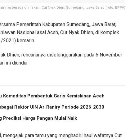
 lainnya berada di makam Cut Nyak Dien, Sumedang, Jawa Barat. (foto: BPPA)
ersama Pemerintah Kabupaten Sumedang, Jawa Barat,
hlawan Nasional asal Aceh, Cut Nyak Dhien, di komplek
1/2021) kemarin.
Nyak Dhien, rencananya diselenggarakan pada 6 November
 ini diundur.
atu Komoditas Pembentuk Garis Kemiskinan Aceh
ebagai Rektor UIN Ar-Raniry Periode 2026-2030
 Prediksi Harga Pangan Mulai Naik
, mengajak para tamu yang menghadiri haul wafatnya Cut