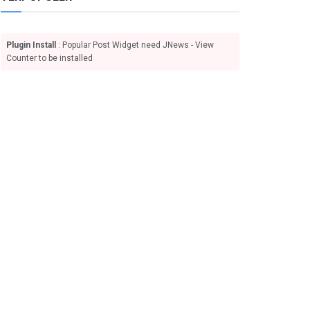
Plugin Install
: Popular Post Widget need JNews - View
Counter to be installed