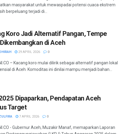
atkan masyarakat untuk mewaspadai potensi cuaca ekstrem
h berpeluang terjadi di...
g Koro Jadi Alternatif Pangan, Tempe
 Dikembangkan di Aceh
DHIRAH
29 APRIL 2026
0
.CO – Kacang koro mulai dilirik sebagai alternatif pangan lokal
ensial di Aceh. Komoditas ini dinilai mampu menjadi bahan...
2025 Dipaparkan, Pendapatan Aceh
s Target
ZULFIRA
7 APRIL 2026
0
I.CO - Gubernur Aceh, Muzakir Manaf, memaparkan Laporan
gan Pertanggungjawaban (LKPJ) Tahun Anggaran 2025 dalam