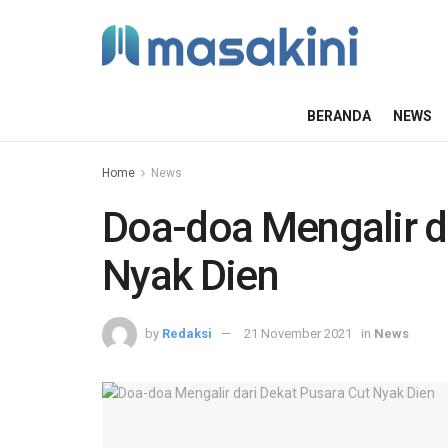
BERANDA
NEWS
Home
News
Doa-doa Mengalir d
Nyak Dien
by
Redaksi
21 November 2021
in
News