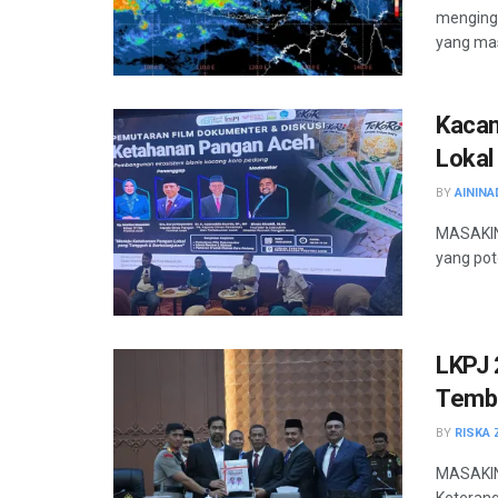
menging
yang masi
Kacan
Lokal
BY
AININA
MASAKINI
yang pot
LKPJ 
Tembu
BY
RISKA 
MASAKIN
Keteran