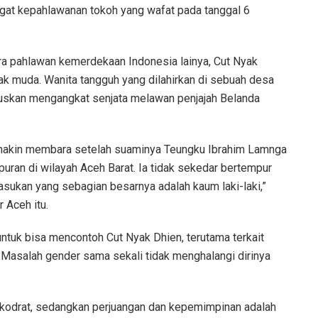
at kepahlawanan tokoh yang wafat pada tanggal 6
a pahlawan kemerdekaan Indonesia lainya, Cut Nyak
ak muda. Wanita tangguh yang dilahirkan di sebuah desa
uskan mengangkat senjata melawan penjajah Belanda
makin membara setelah suaminya Teungku Ibrahim Lamnga
ran di wilayah Aceh Barat. Ia tidak sekedar bertempur
asukan yang sebagian besarnya adalah kaum laki-laki,”
r Aceh itu.
tuk bisa mencontoh Cut Nyak Dhien, terutama terkait
 Masalah gender sama sekali tidak menghalangi dirinya
h kodrat, sedangkan perjuangan dan kepemimpinan adalah