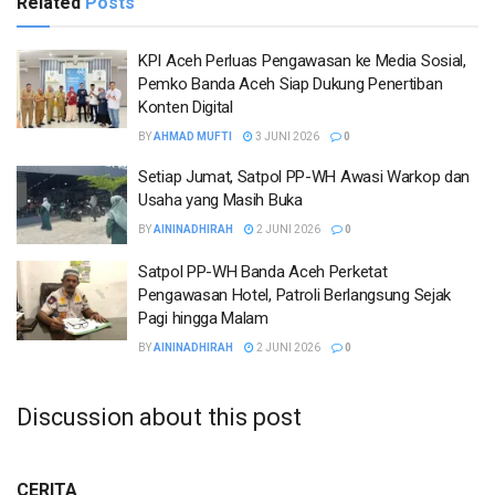
Related
Posts
KPI Aceh Perluas Pengawasan ke Media Sosial,
Pemko Banda Aceh Siap Dukung Penertiban
Konten Digital
BY
AHMAD MUFTI
3 JUNI 2026
0
Setiap Jumat, Satpol PP-WH Awasi Warkop dan
Usaha yang Masih Buka
BY
AININADHIRAH
2 JUNI 2026
0
Satpol PP-WH Banda Aceh Perketat
Pengawasan Hotel, Patroli Berlangsung Sejak
Pagi hingga Malam
BY
AININADHIRAH
2 JUNI 2026
0
Discussion about this post
CERITA