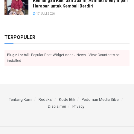
Kehilangan Kaki dan Suami, Asmiati Menyimpan
Harapan untuk Kembali Berdiri
17 JULI 2026
TERPOPULER
Plugin Install
: Popular Post Widget need JNews - View Counter to be
installed
Tentang Kami
Redaksi
Kode Etik
Pedoman Media Siber
Disclaimer
Privacy