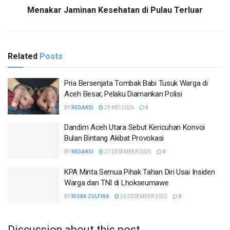
Menakar Jaminan Kesehatan di Pulau Terluar
Related
Posts
Pria Bersenjata Tombak Babi Tusuk Warga di
Aceh Besar, Pelaku Diamankan Polisi
BY
REDAKSI
29 MEI 2026
0
Dandim Aceh Utara Sebut Kericuhan Konvoi
Bulan Bintang Akibat Provokasi
BY
REDAKSI
27 DESEMBER 2025
0
KPA Minta Semua Pihak Tahan Diri Usai Insiden
Warga dan TNI di Lhokseumawe
BY
RISKA ZULFIRA
26 DESEMBER 2025
0
Discussion about this post