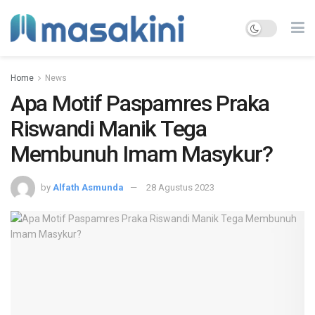
Home
News
Apa Motif Paspamres Praka
Riswandi Manik Tega
Membunuh Imam Masykur?
by
Alfath Asmunda
28 Agustus 2023