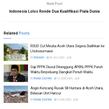
Next Post
Indonesia Lolos Ronde Dua Kualifikasi Piala Dunia
Related
Posts
RSUD Cut Meutia Aceh Utara Segera Dialihkan ke
Lhokseumawe
BY
REDAKSI
29 JULI 2026
0
Gaji PPPK Diusul Ditanggung APBN, PPPK Paruh
Waktu Berpeluang Diangkat Penuh Waktu
BY
RISKA ZULFIRA
12 JUNI 2026
0
Angin Kencang Rusak 58 Huntara di Aceh Utara,
Belasan Unit Hancur
BY
RISKA ZULFIRA
3 JUNI 2026
0