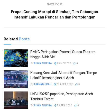
Next Post
Erupsi Gunung Marapi di Sumbar, Tim Gabungan
Intensif Lakukan Pencarian dan Pertolongan
Related
Posts
BMKG Peringatkan Potensi Cuaca Ekstrem
hingga Akhir Mei
BY
RISKA ZULFIRA
23 MEI 2026
0
Kacang Koro Jadi Alternatif Pangan, Tempe
Lokal Dikembangkan di Aceh
BY
AININADHIRAH
29 APRIL 2026
0
LKPJ 2025 Dipaparkan, Pendapatan Aceh
Tembus Target
BY
RISKA ZULFIRA
7 APRIL 2026
0