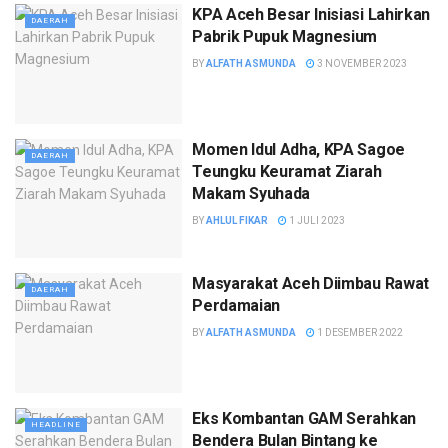
KPA Aceh Besar Inisiasi Lahirkan
DAERAH
Pabrik Pupuk Magnesium
BY
ALFATH ASMUNDA
3 NOVEMBER 2023
Momen Idul Adha, KPA Sagoe
DAERAH
Teungku Keuramat Ziarah
Makam Syuhada
BY
AHLUL FIKAR
1 JULI 2023
Masyarakat Aceh Diimbau Rawat
DAERAH
Perdamaian
BY
ALFATH ASMUNDA
1 DESEMBER 2022
Eks Kombantan GAM Serahkan
HEADLINE
Bendera Bulan Bintang ke