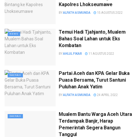
Kapolres Lhokseumawe
BY
ALFATH ASMUNDA
15 AGUSTUS 2022
Temui Hadi Tjahjanto, Mualem
NEWS
Bahas Soal Lahan untuk Eks
Kombatan
BY
AHLUL FIKAR
11 AGUSTUS 2022
Partai Aceh dan KPA Gelar Buka
DAERAH
Puasa Bersama, Turut Santuni
Puluhan Anak Yatim
BY
ALFATH ASMUNDA
24 APRIL 2022
Mualem Bantu Warga Aceh Utara
DAERAH
Terdampak Banjir, Harap
Pemerintah Segera Bangun
Tanggul