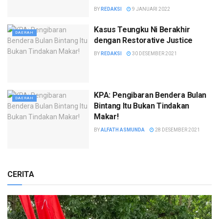
BY
REDAKSI
9 JANUARI 2022
Kasus Teungku Ni Berakhir
DAERAH
dengan Restorative Justice
BY
REDAKSI
30 DESEMBER 2021
KPA: Pengibaran Bendera Bulan
DAERAH
Bintang Itu Bukan Tindakan
Makar!
BY
ALFATH ASMUNDA
28 DESEMBER 2021
CERITA