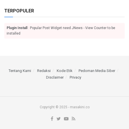
TERPOPULER
Plugin Install
: Popular Post Widget need JNews - View Counter to be
installed
Tentang Kami
Redaksi
Kode Etik
Pedoman Media Siber
Disclaimer
Privacy
Copyright © 2025 - masakini.co