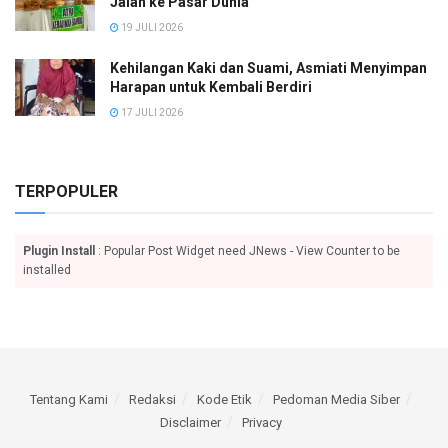
Jalan ke Pasar Dunia
19 JULI 2026
Kehilangan Kaki dan Suami, Asmiati Menyimpan
Harapan untuk Kembali Berdiri
17 JULI 2026
TERPOPULER
Plugin Install
: Popular Post Widget need JNews - View Counter to be
installed
Tentang Kami
Redaksi
Kode Etik
Pedoman Media Siber
Disclaimer
Privacy