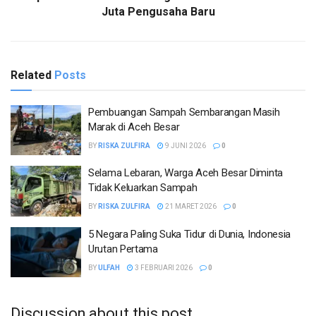
Juta Pengusaha Baru
Related
Posts
Pembuangan Sampah Sembarangan Masih
Marak di Aceh Besar
BY
RISKA ZULFIRA
9 JUNI 2026
0
Selama Lebaran, Warga Aceh Besar Diminta
Tidak Keluarkan Sampah
BY
RISKA ZULFIRA
21 MARET 2026
0
5 Negara Paling Suka Tidur di Dunia, Indonesia
Urutan Pertama
BY
ULFAH
3 FEBRUARI 2026
0
Discussion about this post