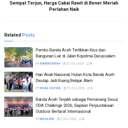
Sempat Terjun, Harga Cabai Rawit di Bener Meriah
Perlahan Naik
Related
Posts
Pemko Banda Aceh Tertibkan Kios dan
Bangunan Liar di Jalan Kopelma Darussalam
BY
AININADHIRAH
23 JULI 2026
0
Hari Anak Nasional, Hutan Kota Banda Aceh
Disulap Jadi Ruang Belajar Alam
BY
RISKA ZULFIRA
19 JULI 2026
0
Banda Aceh Terpilih sebagai Pemenang Seoul
ODA Challenge 2026, Siapkan Perpustakaan
Outdoor Bertaraf Internasional
BY
MASA KINI
2 JULI 2026
0